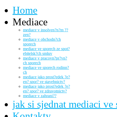
Home
Mediace
mediace v insolven?n?m ??
zen?
mediace v obchodn?ch
sporech
mediace ve sporech ze spot?
ebitelsk?ch smluv
mediace v pracovn?pr?vn?
ch sporech
mediace ve sporech rodinn?
ch
mediace jako prost?edek ?e?
en? spor? ve stavebnictv?
mediace jako prost?edek ?e?
en? spor? ve zdravotnictv?
mediace v zahrani??
jak si sjednat mediaci ve
Kontakty