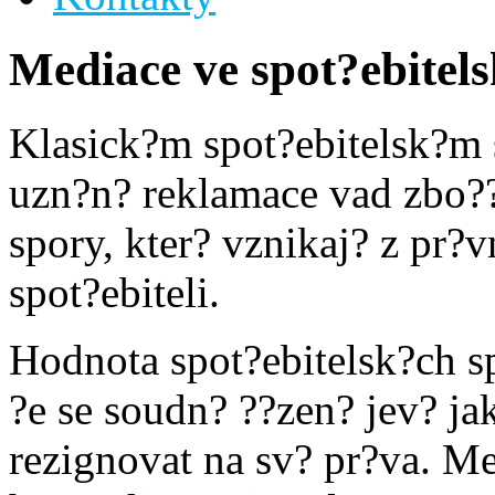
Mediace ve spot?ebitel
Klasick?m spot?ebitelsk?m 
uzn?n? reklamace vad zbo??
spory, kter? vznikaj? z pr?
spot?ebiteli.
Hodnota spot?ebitelsk?ch sp
?e se soudn? ??zen? jev? j
rezignovat na sv? pr?va. M