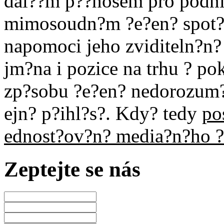
dal??m p??nosem pro podnik
mimosoudn?m ?e?en? spot?e
napomoci jeho zviditeln?n?
jm?na i pozice na trhu ? p
zp?sobu ?e?en? nedorozum?
ejn? p?ihl?s?. Kdy? tedy
po
ednost?ov?n? media?n?ho ?
Zeptejte se nás