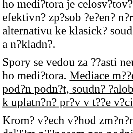
ho medi?tora je celosv?tov
efektivn? zp?sob ?e?en? n?r
alternativu ke klasick? soud
a n?kladn?.
Spory se vedou za ??asti neu
ho medi?tora.
Mediace m??e 
pod?n podn?t, soudn? ?alob
k uplatn?n? pr?v v t??e v?ci
Krom? v?ech v?hod zm?n?n