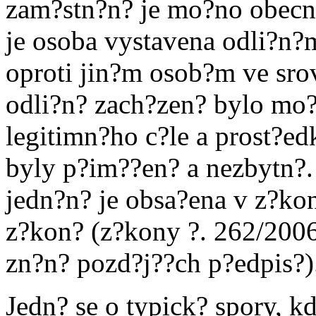
zam?stn?n? je mo?no obecn
je osoba vystavena odli?n
oproti jin?m osob?m ve srov
odli?n? zach?zen? bylo mo
legitimn?ho c?le a prost?e
byly p?im??en? a nezbytn?.
jedn?n? je obsa?ena v z?ko
z?kon? (z?kony ?. 262/2006
zn?n? pozd?j??ch p?edpis?)
Jedn? se o typick? spory, k