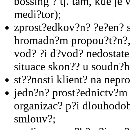
bossing ? tj. tam, kde je
medi?tor);
zprost?edkov?n? ?e?en? s
hromadn?m propou?t?n?, 
vod? ?i d?vod? nedostate
situace skon?? u soudn?h
st??nosti klient? na nep
jedn?n? prost?ednictv?m
organizac? p?i dlouhodo
smlouv?;