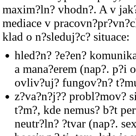
maxim?ln? vhodn?. A v jak
mediace v pracovn?pr?vn?c
klad o n?sleduj?c? situace:
hled?n? ?e?en? komunika
a mana?erem (nap?. p?i 
ovliv?uj? fungov?n? t?m
z?va?n?j?? probl?mov? si
t?m?, kde nemus? b?t pe
neutr?ln? ?tvar (nap?. s