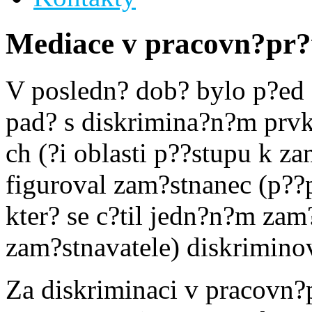
Mediace v pracovn?pr?
V posledn? dob? bylo p?ed
pad? s diskrimina?n?m prv
ch (?i oblasti p??stupu k z
figuroval zam?stnanec (p??
kter? se c?til jedn?n?m zam
zam?stnavatele) diskrimino
Za diskriminaci v pracovn?