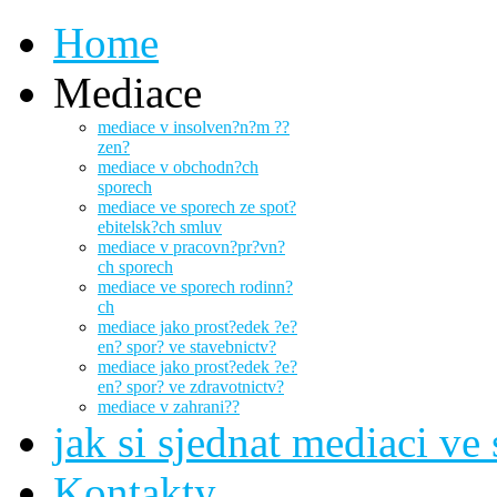
Home
Mediace
mediace v insolven?n?m ??
zen?
mediace v obchodn?ch
sporech
mediace ve sporech ze spot?
ebitelsk?ch smluv
mediace v pracovn?pr?vn?
ch sporech
mediace ve sporech rodinn?
ch
mediace jako prost?edek ?e?
en? spor? ve stavebnictv?
mediace jako prost?edek ?e?
en? spor? ve zdravotnictv?
mediace v zahrani??
jak si sjednat mediaci ve
Kontakty