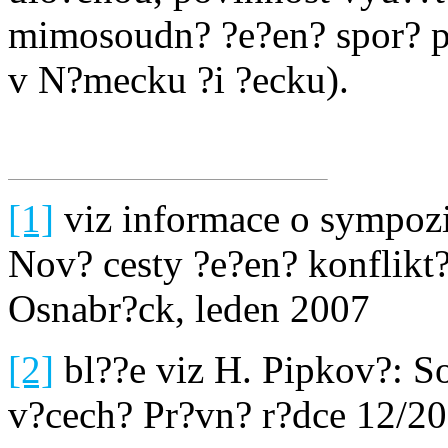
mimosoudn? ?e?en? spor? 
v N?mecku ?i ?ecku).
[1]
viz informace o sympozi
Nov? cesty ?e?en? konflik
Osnabr?ck, leden 2007
[2]
bl??e viz H. Pipkov?: S
v?cech? Pr?vn? r?dce 12/200