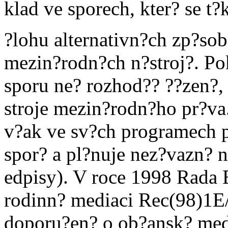
klad ve sporech, kter? se t?
?lohu alternativn?ch zp?so
mezin?rodn?ch n?stroj?. Po
sporu ne? rozhod?? ??zen?,
stroje mezin?rodn?ho pr?va
v?ak ve sv?ch programech p
spor? a pl?nuje nez?vazn? n
edpisy). V roce 1998 Rada 
rodinn? mediaci Rec(98)1E
doporu?en? o ob?ansk? me