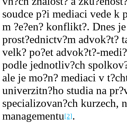
vn?ch znalost? a zku?enost
soudce p?i mediaci vede k 
m ?e?en? konflikt?. Dnes je
prost?ednictv?m advok?t? ta
velk? po?et advok?t?-medi?
podle jednotliv?ch spolko
ale je mo?n? mediaci v t?ch
univerzitn?ho studia na pr
specializovan?ch kurzech, 
managementu
.
[2]