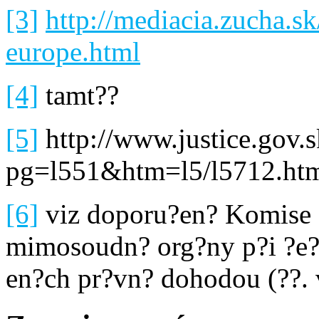
[3]
http://mediacia.zucha.s
europe.html
[4]
tamt??
[5]
http://www.justice.gov.
pg=l551&htm=l5/l5712.ht
[6]
viz doporu?en? Komise z
mimosoudn? org?ny p?i ?e?e
en?ch pr?vn? dohodou (??. v