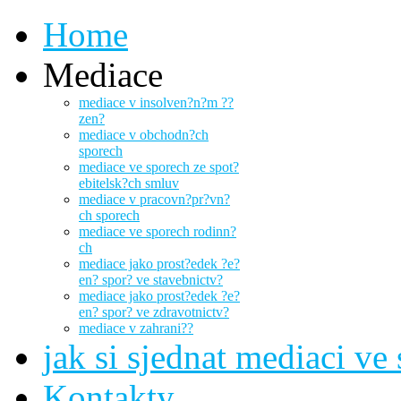
Home
Mediace
mediace v insolven?n?m ??
zen?
mediace v obchodn?ch
sporech
mediace ve sporech ze spot?
ebitelsk?ch smluv
mediace v pracovn?pr?vn?
ch sporech
mediace ve sporech rodinn?
ch
mediace jako prost?edek ?e?
en? spor? ve stavebnictv?
mediace jako prost?edek ?e?
en? spor? ve zdravotnictv?
mediace v zahrani??
jak si sjednat mediaci ve
Kontakty