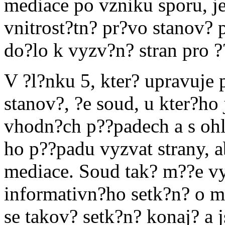
mediace po vzniku sporu, j
vnitrost?tn? pr?vo stanov?
do?lo k vyzv?n? stran pro ?
V ?l?nku 5, kter? upravuje 
stanov?, ?e soud, u kter?ho
vhodn?ch p??padech a s oh
ho p??padu vyzvat strany, 
mediace. Soud tak? m??e vyz
informativn?ho setk?n? o mo
se takov? setk?n? konaj? a 