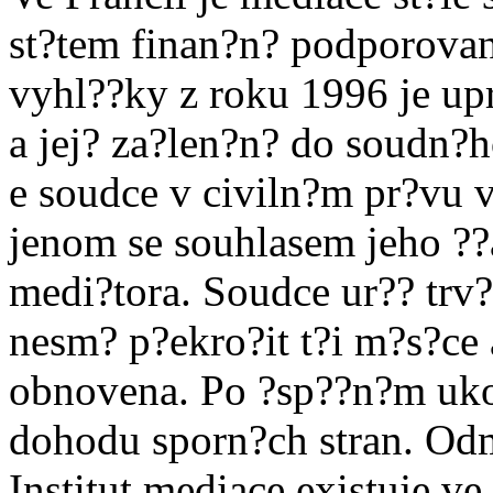
st?tem finan?n? podporovan
vyhl??ky z roku 1996 je u
a jej? za?len?n? do soudn?
e soudce v civiln?m pr?vu v
jenom se souhlasem jeho ??
medi?tora. Soudce ur?? trv?
nesm? p?ekro?it t?i m?s?ce
obnovena. Po ?sp??n?m uk
dohodu sporn?ch stran. Odm
Institut mediace existuje ve