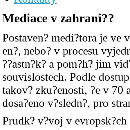
Mediace v zahrani??
Postaven? medi?tora je ve 
en?, nebo? v procesu vyjed
??astn?k? a pom?h? jim vid?
souvislostech. Podle dostup
takov? zku?enosti, ?e v 70
dosa?eno v?sledn?, pro stra
Prudk? v?voj v evropsk?ch s