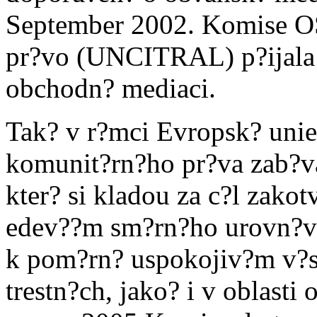
September 2002. Komise O
pr?vo (UNCITRAL) p?ijala 
obchodn? mediaci.
Tak? v r?mci Evropsk? unie
komunit?rn?ho pr?va zab?va
kter? si kladou za c?l zakot
edev??m sm?rn?ho urovn?v?
k pom?rn? uspokojiv?m v?s
trestn?ch, jako? i v oblasti