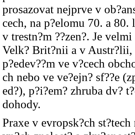
prosazovat nejprve v ob?a
cech, na p?elomu 70. a 80.
v trestn?m ??zen?. Je velmi
Velk? Brit?nii a v Austr?lii
p?edev??m ve v?cech obcho
ch nebo ve ve?ejn? sf??e (z
ed?), p?i?em? zhruba dv? t
dohody.
Praxe v evropsk?ch st?tech 