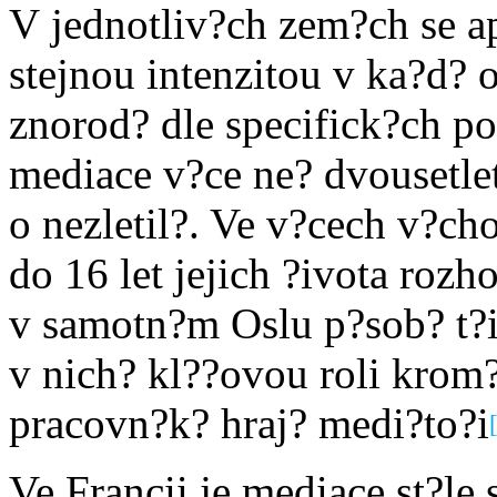
V jednotliv?ch zem?ch se a
stejnou intenzitou v ka?d? o
znorod? dle specifick?ch 
mediace v?ce ne? dvousetlet
o nezletil?. Ve v?cech v?cho
do 16 let jejich ?ivota roz
v samotn?m Oslu p?sob? t?i
v nich? kl??ovou roli krom
pracovn?k? hraj? medi?to?i
Ve Francii je mediace st?le