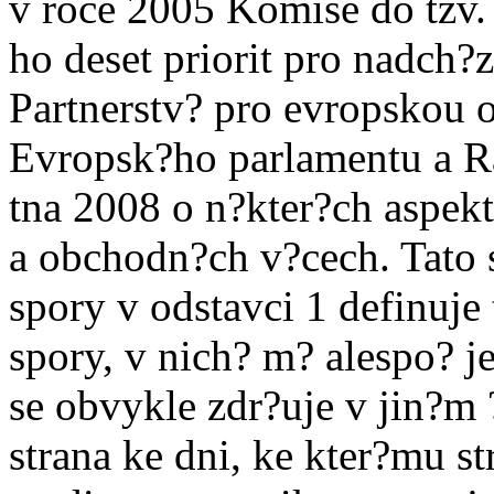
v roce 2005 Komise do tzv
ho deset priorit pro nadch?z
Partnerstv? pro evropskou 
Evropsk?ho parlamentu a R
tna 2008 o n?kter?ch aspek
a obchodn?ch v?cech. Tato s
spory v odstavci 1 definuje
spory, v nich? m? alespo? j
se obvykle zdr?uje v jin?m 
strana ke dni, ke kter?mu s