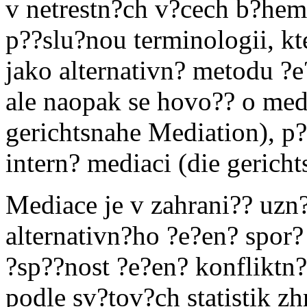
v netrestn?ch v?cech b?hem 
p??slu?nou terminologii, kt
jako alternativn? metodu ?e
ale naopak se hovo?? o med
gerichtsnahe Mediation), 
intern? mediaci (die gericht
Mediace je v zahrani?? uzn
alternativn?ho ?e?en? spor
?sp??nost ?e?en? konfliktn
podle sv?tov?ch statistik z