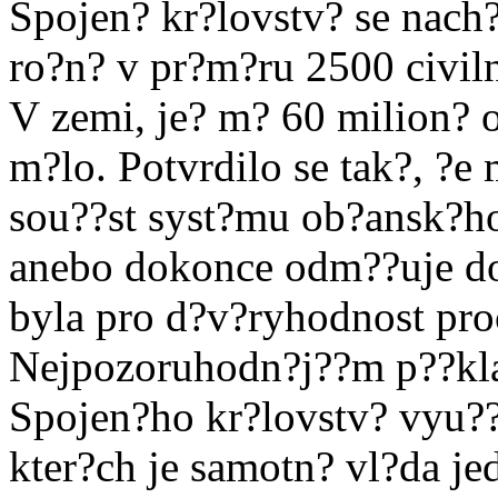
Spojen? kr?lovstv? se nach?
ro?n? v pr?m?ru 2500 civi
V zemi, je? m? 60 milion? ob
m?lo. Potvrdilo se tak?, ?e 
sou??st syst?mu ob?ansk?ho
anebo dokonce odm??uje d
byla pro d?v?ryhodnost pro
Nejpozoruhodn?j??m p??kla
Spojen?ho kr?lovstv? vyu??
kter?ch je samotn? vl?da je