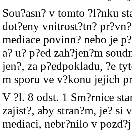
Sou?asn? v tomto ?l?nku st
dot?eny vnitrost?tn? pr?vn?
mediace povinn? nebo je p
a? u? p?ed zah?jen?m soudn
jen?, za p?edpokladu, ?e ty
m sporu ve v?konu jejich pr
V ?l. 8 odst. 1 Sm?rnice stan
zajist?, aby stran?m, je? si
mediaci, nebr?nilo v pozd?