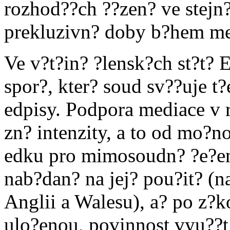
rozhod??ch ??zen? ve stejn
prekluzivn? doby b?hem me
Ve v?t?in? ?lensk?ch st?t?
spor?, kter? soud sv??uje t
edpisy. Podpora mediace v r
zn? intenzity, a to od mo?n
edku pro mimosoudn? ?e?en?
nab?dan? na jej? pou?it? (na
Anglii a Walesu), a? po z
ulo?enou, povinnost vyu??t