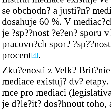
se obchodn? a justi?n? med
dosahuje 60 %. V mediac?ch
je ?sp??nost ?e?en? sporu 
pracovn?ch spor? ?sp??nost
procent
.
[4]
Zku?enosti z Velk? Brit?nie
mediace existuj? dv? etapy.
mce pro mediaci (legislativ
je d?le?it? dos?hnout toho,