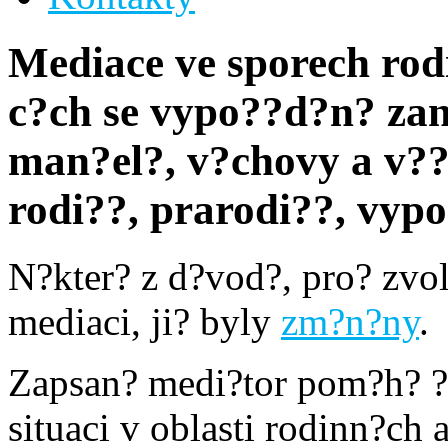
Mediace ve sporech rod
c?ch se vypo??d?n? za
man?el?, v?chovy a v??i
rodi??, prarodi??, vyp
N?kter? z d?vod?, pro? zvol
mediaci, ji? byly
zm?n?ny
.
Zapsan? medi?tor pom?h? ?e
situaci v oblasti rodinn?ch