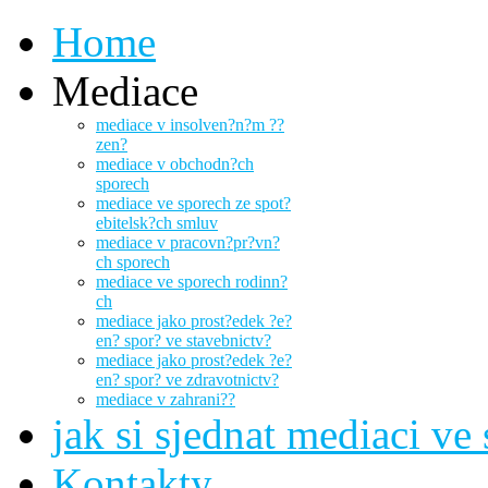
Home
Mediace
mediace v insolven?n?m ??
zen?
mediace v obchodn?ch
sporech
mediace ve sporech ze spot?
ebitelsk?ch smluv
mediace v pracovn?pr?vn?
ch sporech
mediace ve sporech rodinn?
ch
mediace jako prost?edek ?e?
en? spor? ve stavebnictv?
mediace jako prost?edek ?e?
en? spor? ve zdravotnictv?
mediace v zahrani??
jak si sjednat mediaci ve
Kontakty