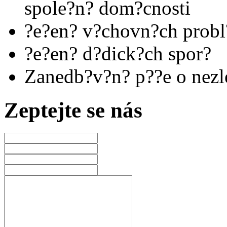
spole?n? dom?cnosti
?e?en? v?chovn?ch prob
?e?en? d?dick?ch spor?
Zanedb?v?n? p??e o nezle
Zeptejte se nás