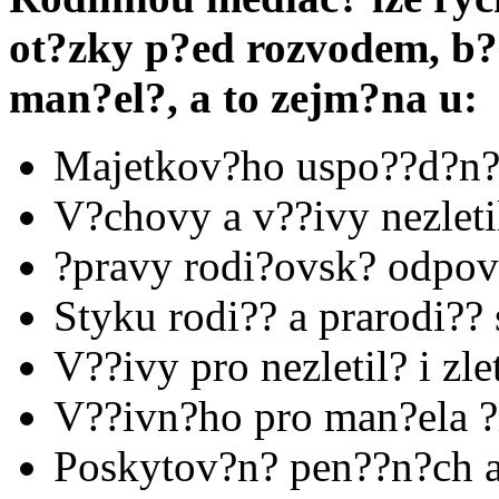
ot?zky p?ed rozvodem, b?
man?el?, a to zejm?na u:
Majetkov?ho uspo??d?n
V?chovy a v??ivy nezleti
?pravy rodi?ovsk? odpov
Styku rodi?? a prarodi?? 
V??ivy pro nezletil? i zlet
V??ivn?ho pro man?ela ?
Poskytov?n? pen??n?ch a