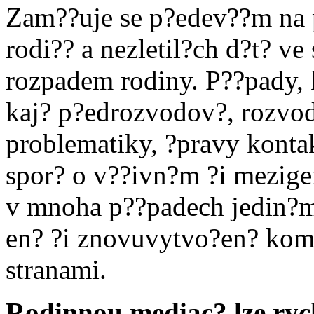
Zam??uje se p?edev??m na 
rodi?? a nezletil?ch d?t? ve
rozpadem rodiny. P??pady, kt
kaj? p?edrozvodov?, rozvo
problematiky, ?pravy kontak
spor? o v??ivn?m ?i mezige
v mnoha p??padech jedin?m 
en? ?i znovuvytvo?en? kom
stranami.
Rodinnou mediac? lze rych