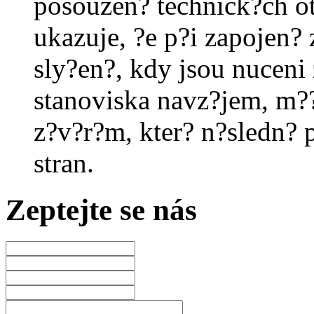
posouzen? technick?ch ot
ukazuje, ?e p?i zapojen? 
sly?en?, kdy jsou nuceni 
stanoviska navz?jem, m?
z?v?r?m, kter? n?sledn? 
stran.
Zeptejte se nás