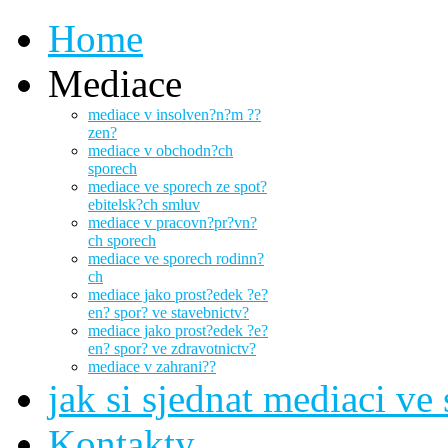
Home
Mediace
mediace v insolven?n?m ??
zen?
mediace v obchodn?ch
sporech
mediace ve sporech ze spot?
ebitelsk?ch smluv
mediace v pracovn?pr?vn?
ch sporech
mediace ve sporech rodinn?
ch
mediace jako prost?edek ?e?
en? spor? ve stavebnictv?
mediace jako prost?edek ?e?
en? spor? ve zdravotnictv?
mediace v zahrani??
jak si sjednat mediaci ve
Kontakty