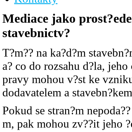
Mediace jako prost?ede
stavebnictv?
T?m?? na ka?d?m stavebn?
a? co do rozsahu d?la, jeho
pravy mohou v?st ke vznik
dodavatelem a stavebn?kem
Pokud se stran?m nepoda??
m, pak mohou zv??it jeho 