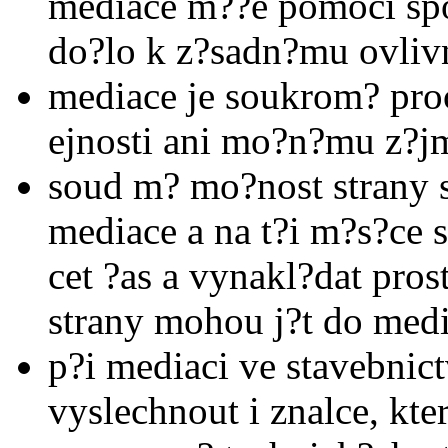
mediace m??e pomoci spor
do?lo k z?sadn?mu ovliv
mediace je soukrom? proc
ejnosti ani mo?n?mu z?j
soud m? mo?nost strany 
mediace a na t?i m?s?ce s
cet ?as a vynakl?dat pro
strany mohou j?t do med
p?i mediaci ve stavebni
vyslechnout i znalce, kte