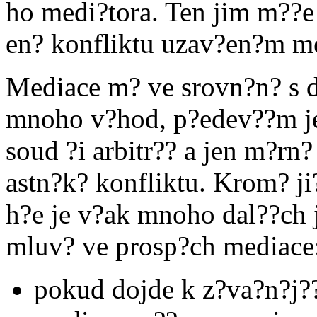
ho medi?tora. Ten jim m??
en? konfliktu uzav?en?m m
Mediace m? ve srovn?n? s 
mnoho v?hod, p?edev??m j
soud ?i arbitr?? a jen m?rn
astn?k? konfliktu. Krom? j
h?e je v?ak mnoho dal??ch je
mluv? ve prosp?ch mediace
pokud dojde k z?va?n?j?