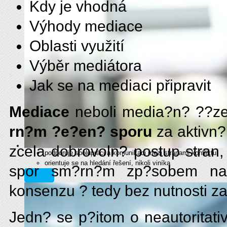
Kdy je vhodná
Výhody mediace
Oblasti využití
Výběr mediátora
Jak se na mediaci připravit
Mediace
neboli media?n? ??z
rn?m ?e?en? sporu
za aktivn?
zcela dobrovoln? postup stran,
podporuje spolupráci a komunikaci mezi stranami konfliktu
orientuje se na hledání řešení, nikoli viníka
spor sm?rn?m zp?sobem na z
více
konsenzu ? tedy bez nutnosti z
Jedn? se p?itom o neautoritat