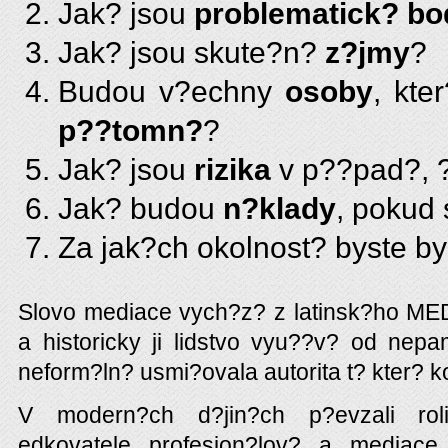
Jak? jsou
problematick? bo
Jak? jsou skute?n?
z?jmy
?
Budou v?echny
osoby
, kte
p??tomn?
?
Jak? jsou
rizika
v p??pad?, 
Jak? budou
n?klady
, pokud
Za jak?ch okolnost? byste by
Slovo mediace vych?z? z latinsk?ho ME
a historicky ji lidstvo vyu??v? od nepam
neform?ln? usmi?ovala autorita t? kter? k
V modern?ch d?jin?ch p?evzali rol
edkovatele profesion?lov? a mediac