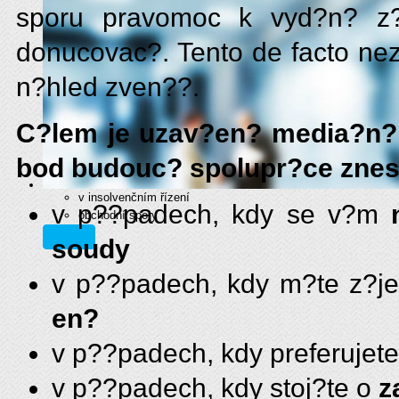
sporu pravomoc k vyd?n? z?
donucovac?. Tento de facto ne
n?hled zven??.
C?lem je uzav?en? media?n?
bod budouc? spolupr?ce znes
v insolvenčním řízení
v p??padech, kdy se v?m
obchodní spory
více
soudy
v p??padech, kdy m?te z?
en?
v p??padech, kdy preferujet
v p??padech, kdy stoj?te o
z