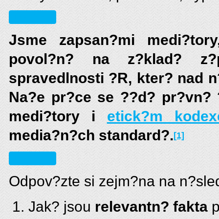
Read More
Jsme zapsan?mi medi?tory
povol?n? na z?klad? z?
spravedlnosti ?R, kter? nad 
Na?e pr?ce se ??d? pr?vn? 
medi?tory i
etick?m kode
media?n?ch standard?.
[1]
Read More
Odpov?zte si zejm?na na n?sled
Jak? jsou
relevantn? fakta
p