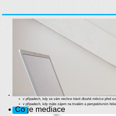
v případech, kdy se vám nechce trávit dlouhé měsíce před s
v případech, kdy máte zájem na trvalém a perspektivním řeše
Co je mediace
více