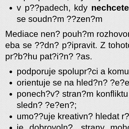
v p??padech, kdy
nechcete
se soudn?m ??zen?m
Mediace nen? pouh?m rozhovorem
eba se ??dn? p?ipravit. Z toho
pr?b?hu pat?i?n? ?as.
podporuje spolupr?ci a komun
orientuje se na hled?n? ?e?en
ponech?v? stran?m konfliktu
sledn? ?e?en?;
umo??uje kreativn? hledat r
je dobrovoln?, strany moh