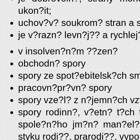
ukon?it;
uchov?v? soukrom? stran a 
je v?razn? levn?j?? a rychl
v insolven?n?m ??zen?
obchodn? spory
spory ze spot?ebitelsk?ch s
pracovn?pr?vn? spory
spory vze?l? z n?jemn?ch vz
spory rodinn?, v?etn? t?ch
spole?n?ho jm?n? man?el?, 
styku rodi??, prarodi??, vyp