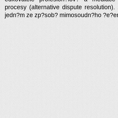
procesy (alternative dispute resolution
jedn?m ze zp?sob? mimosoudn?ho ?e?en