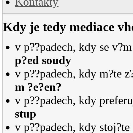
Kontakty
Kdy je tedy mediace v
v p??padech, kdy se v?
p?ed soudy
v p??padech, kdy m?te z
m
?e?en?
v p??padech, kdy preferu
stup
v p??padech, kdy stoj?te