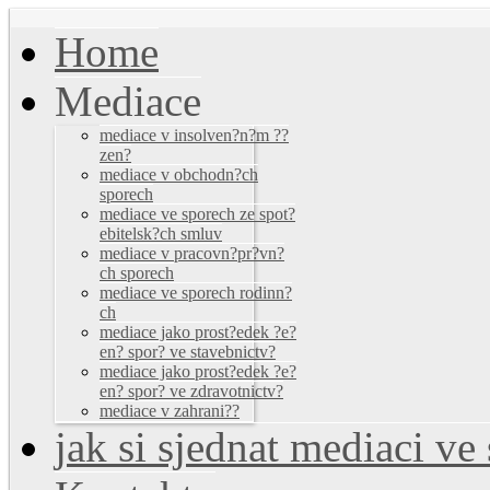
Home
Mediace
mediace v insolven?n?m ??
zen?
mediace v obchodn?ch
sporech
mediace ve sporech ze spot?
ebitelsk?ch smluv
mediace v pracovn?pr?vn?
ch sporech
mediace ve sporech rodinn?
ch
mediace jako prost?edek ?e?
en? spor? ve stavebnictv?
mediace jako prost?edek ?e?
en? spor? ve zdravotnictv?
mediace v zahrani??
jak si sjednat mediaci v