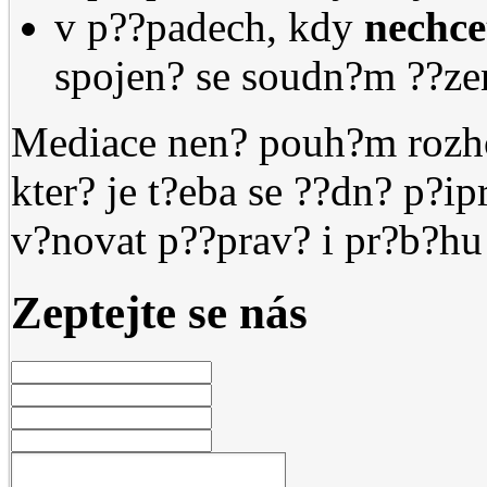
v p??padech, kdy
nechce
spojen? se soudn?m ??z
Mediace nen? pouh?m rozho
kter? je t?eba se ??dn? p?ip
v?novat p??prav? i pr?b?hu 
Zeptejte se nás